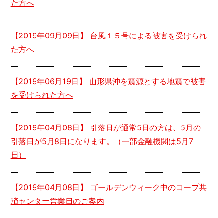
た方へ
【
2019年09月09日
】 台風１５号による被害を受けられ
た方へ
【
2019年06月19日
】 山形県沖を震源とする地震で被害
を受けられた方へ
【
2019年04月08日
】 引落日が通常5日の方は、
5月の
引落日が5月8日になります。
（一部金融機関は5月7
日）
【
2019年04月08日
】 ゴールデンウィーク中の
コープ共
済センター営業日のご案内