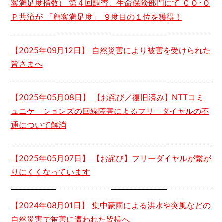
客満足度指数） 第４回調査、生命保険部門にて ＣＯ･Ｏ
Ｐ共済が 「顧客満足度」 ９度目の１位を獲得！
【
2025年09月12日
】 自然災害により被害を受けられた
皆さまへ
【
2025年05月08日
】 【お詫び／復旧済み】NTTコミ
ュニケーションズの回線障害によるフリーダイヤルの不
通について解消
【
2025年05月07日
】 【お詫び】フリーダイヤルが繋が
りにくくなっています
【
2024年08月01日
】 集中豪雨による洪水や突風などの
自然災害で被害に遭われた皆様へ