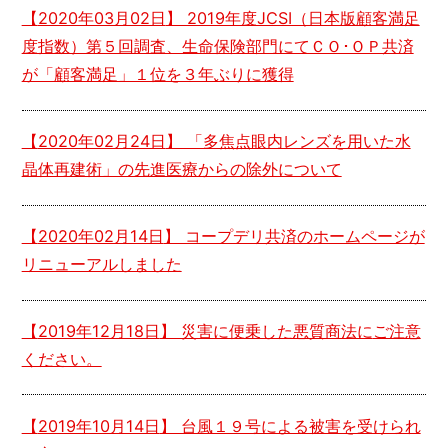
【
2020年03月02日
】 2019年度JCSI（日本版顧客満足
度指数）第５回調査、生命保険部門にてＣＯ･ＯＰ共済
が「顧客満足」１位を３年ぶりに獲得
【
2020年02月24日
】 「多焦点眼内レンズを用いた水
晶体再建術」の先進医療からの除外について
【
2020年02月14日
】 コープデリ共済のホームページが
リニューアルしました
【
2019年12月18日
】 災害に便乗した悪質商法に
ご注意
ください。
【
2019年10月14日
】 台風１９号による被害を受けられ