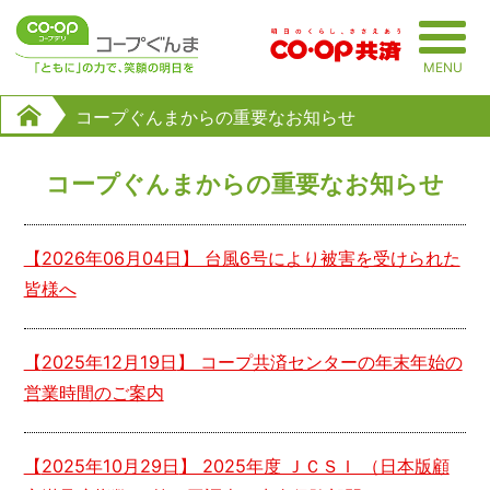
Skip
to
MENU
content
コープぐんまからの重要なお知らせ
コープぐんまからの重要なお知らせ
【
2026年06月04日
】 台風6号により被害を受けられた
皆様へ
【
2025年12月19日
】 コープ共済センターの年末年始の
営業時間のご案内
【
2025年10月29日
】 2025年度 ＪＣＳＩ （日本版顧