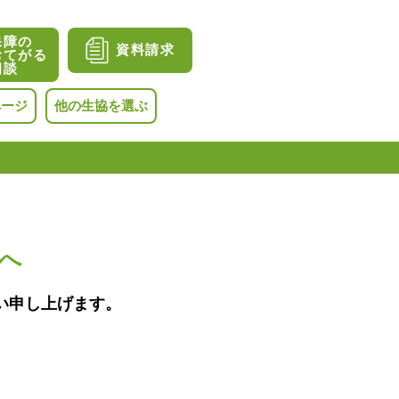
保障の
資料請求
おてがる
相談
ページ
他の生協を選ぶ
へ
い申し上げます。