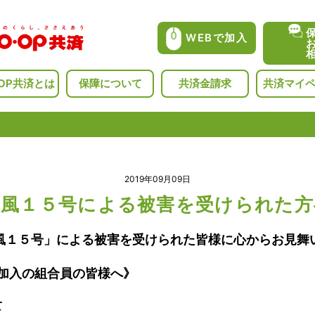
WEBで加入
･OP共済とは
保障について
共済金請求
共済マイ
2019年09月09日
台風１５号による被害を受けられた方
風１５号」による被害を受けられた皆様に心からお見舞
加入の組合員の皆様へ》
て