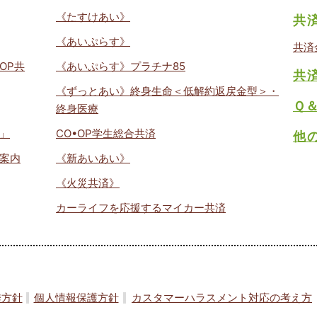
《たすけあい》
共
《あいぷらす》
共済
OP共
《あいぷらす》プラチナ85
共
《ずっとあい》終身生命＜低解約返戻金型＞・
Ｑ
終身医療
」
CO•OP学生総合共済
他
案内
《新あいあい》
《火災共済》
カーライフを応援するマイカー共済
誘方針
個人情報保護方針
カスタマーハラスメント対応の考え方