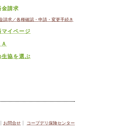
済金請求
金請求／各種確認・申請・変更手続き
済マイページ
＆Ａ
の生協を選ぶ
お問合せ
コープデリ保険センター