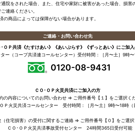
ご通院をされた場合、また、住宅や家財に被害があった場合、損害
でご連絡ください。
共済の商品によっては保障がない場合があります。
ご連絡・お問い合わせ先
Ｏ･ＯＰ共済《たすけあい》《あいぷらす》《ずっとあい》にご加入
ンター（コープ共済連コールセンター）
受付時間：［月〜土］9時〜
0120-08-9431
ＣＯ･ＯＰ火災共済にご加入の方
約の内容についてのお問い合わせ
⇒ ご用件番号【１】をご選択く
ＯＰ火災共済コールセンター
受付時間：［月〜土］9時〜18時（
故（住宅損害）の受付に関するご連絡
⇒ ご用件番号【０】をご選
ＣＯ･ＯＰ火災共済事故受付センター
24時間365日受付可能