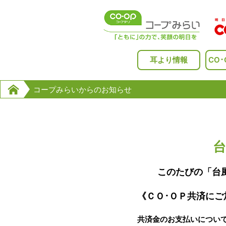
Skip
to
content
耳より情報
CO
コープみらいからのお知らせ
このたびの「台
《ＣＯ･ＯＰ共済にご
共済金のお支払いについ