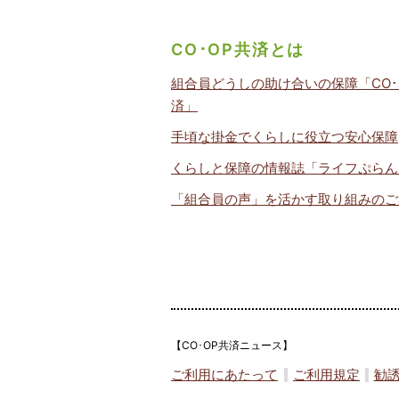
CO･OP共済とは
組合員どうしの助け合いの保障「CO･
済」
手頃な掛金でくらしに役立つ安心保障
くらしと保障の情報誌「ライフぷらん
「組合員の声」を活かす取り組みのご
【CO･OP共済ニュース】
ご利用にあたって
ご利用規定
勧