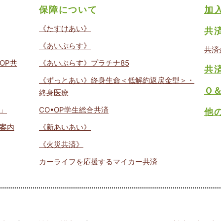
保障について
加
《たすけあい》
共
《あいぷらす》
共済
OP共
《あいぷらす》プラチナ85
共
《ずっとあい》終身生命＜低解約返戻金型＞・
Ｑ
終身医療
」
CO•OP学生総合共済
他
案内
《新あいあい》
《火災共済》
カーライフを応援するマイカー共済