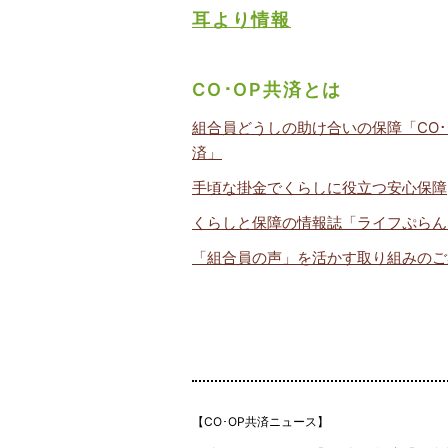
耳より情報
CO･OP共済とは
組合員どうしの助け合いの保障「CO･
済」
手頃な掛金でくらしに役立つ安心保障
くらしと保障の情報誌「ライフぷらん
「組合員の声」を活かす取り組みのご
【CO･OP共済ニュース】