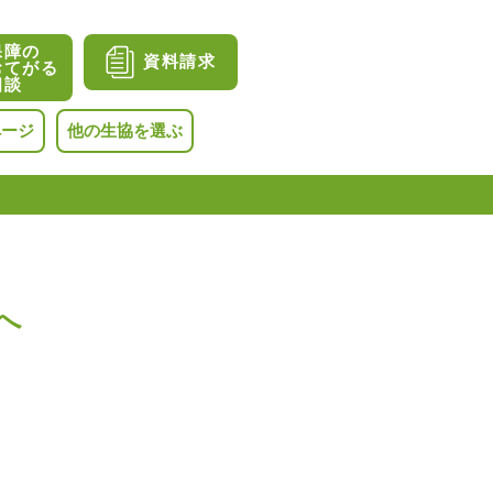
保障の
資料請求
おてがる
相談
ページ
他の生協を選ぶ
へ
。