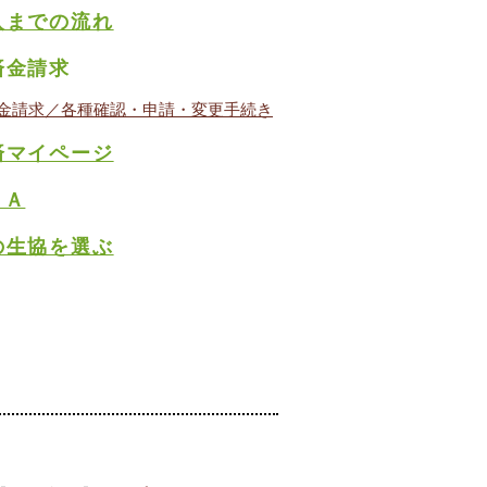
入までの流れ
済金請求
金請求／各種確認・申請・変更手続き
済マイページ
＆Ａ
の生協を選ぶ