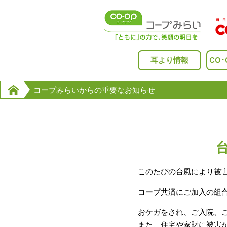
Skip
to
content
耳より情報
CO
コープみらいからの重要なお知らせ
このたびの台風により被
コープ共済にご加入の組
おケガをされ、ご入院、
また、住宅や家財に被害