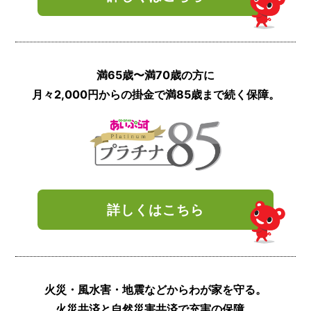
満65歳〜
満70歳の方に
月々2,000円からの
掛金で満85歳まで
続く保障。
詳しくはこちら
火災・風水害・地震
などからわが家を
守る。
火災共済と
自然災害共済で
充実の保障。